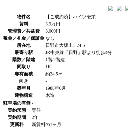
物件名
【ご成約済】ハイツ壱栄
賃料
3.9万円
管理費／共益費
3,000円
敷金／礼金／保証金
なし
所在地
日野市大坂上1-24-5
最寄り駅
JR中央線「日野」駅より徒歩4分
階数／階建
1階/2階建
間取り
1K
専有面積
約24.5㎡
向き
-
築年月
1988年6月
建物構造
木造
駐車場の有無
-
契約形態
専任
契約期間
2年
更新料
新賃料の1ヶ月