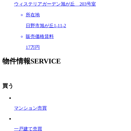
ウィステリアガーデン旭が丘 203号室
所在地
日野市旭が丘1-11-2
販売価格
賃料
17万円
物
件情報
SERVICE
買う
マンション売買
一戸建て売買