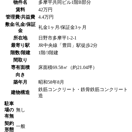
物件名
多摩平共同ビル1階B部分
賃料
42万円
管理費/共益費
4.4万円
敷金/礼金/保証
礼金1ヶ月/保証金3ヶ月
金
所在地
日野市多摩平1-2-1
最寄り駅
JR中央線「豊田」駅徒歩2分
階数/階建
1階/3階建
間取り
専有面積
床面積69.58㎡（約21.04坪）
向き
築年月
昭和58年8月
鉄筋コンクリート・鉄骨鉄筋コンクリート
建物構造
造
駐車
場の
無し
有無
契約
一般
形態