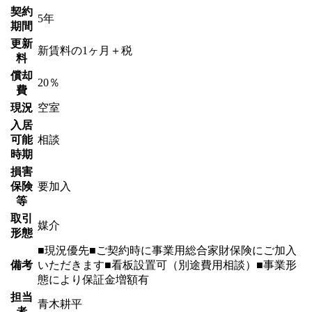
契約
5年
期間
更新
新賃料の1ヶ月＋税
料
償却
20％
費
現況
空室
入居
可能
相談
時期
損害
保険
要加入
等
取引
媒介
形態
■現況優先■ご契約時に事業用総合家財保険にご加入
備考
いただきます■看板設置可（別途費用相談）■事業形
態により保証金増額有
担当
青木耕平
者