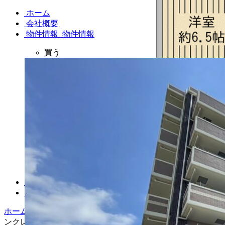
ホーム
会社概要
物件情報
物件情報
買う
マンション
一戸建て
土地
収益物件
借りる
賃貸マンション
一戸建て賃貸
貸店舗・事務所
駐車場
不動産売却相談
お問い合わせ
ホーム
物件情報（売買）
売買（マンション）
【ご成約済】サ
ンクレイドル日野東平山（８階）