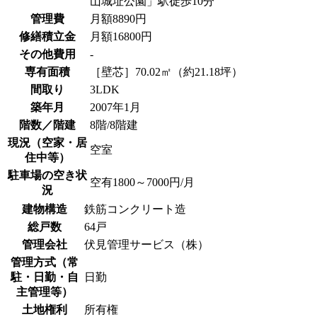
山城址公園」駅徒歩10分
管理費
月額8890円
修繕積立金
月額16800円
その他費用
-
専有面積
［壁芯］70.02㎡（約21.18坪）
間取り
3LDK
築年月
2007年1月
階数／階建
8階/8階建
現況（空家・居
空室
住中等）
駐車場の空き状
空有1800～7000円/月
況
建物構造
鉄筋コンクリート造
総戸数
64戸
管理会社
伏見管理サービス（株）
管理方式（常
駐・日勤・自
日勤
主管理等）
土地権利
所有権