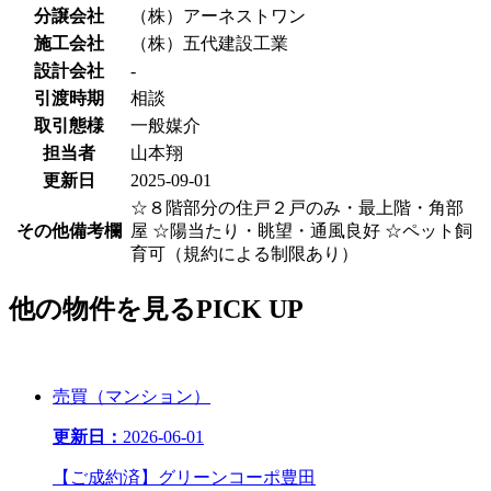
分譲会社
（株）アーネストワン
施工会社
（株）五代建設工業
設計会社
-
引渡時期
相談
取引態様
一般媒介
担当者
山本翔
更新日
2025-09-01
☆８階部分の住戸２戸のみ・最上階・角部
その他備考欄
屋 ☆陽当たり・眺望・通風良好 ☆ペット飼
育可（規約による制限あり）
他
の物件を見る
PICK UP
売買（マンション）
更新日：
2026-06-01
【ご成約済】グリーンコーポ豊田