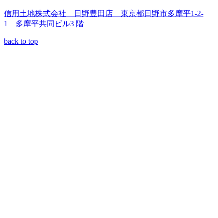
信用土地株式会社 日野豊田店 東京都日野市多摩平1-2-
1 多摩平共同ビル3 階
back to top