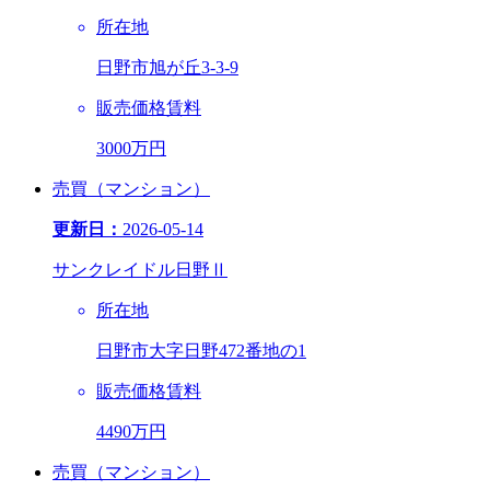
所在地
日野市旭が丘3-3-9
販売価格
賃料
3000万円
売買（マンション）
更新日：
2026-05-14
サンクレイドル日野Ⅱ
所在地
日野市大字日野472番地の1
販売価格
賃料
4490万円
売買（マンション）